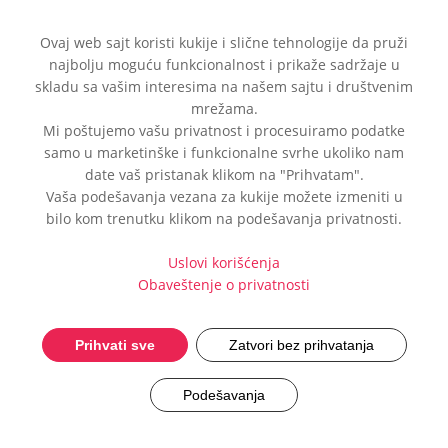
Ovaj web sajt koristi kukije i slične tehnologije da pruži
najbolju moguću funkcionalnost i prikaže sadržaje u
skladu sa vašim interesima na našem sajtu i društvenim
mrežama.
Mi poštujemo vašu privatnost i procesuiramo podatke
samo u marketinške i funkcionalne svrhe ukoliko nam
date vaš pristanak klikom na "Prihvatam".
Vaša podešavanja vezana za kukije možete izmeniti u
bilo kom trenutku klikom na podešavanja privatnosti.
Efikasno rešenje za
stomačne probleme.
Uslovi korišćenja
Obaveštenje o privatnosti
Prihvati sve
Zatvori bez prihvatanja
Podešavanja